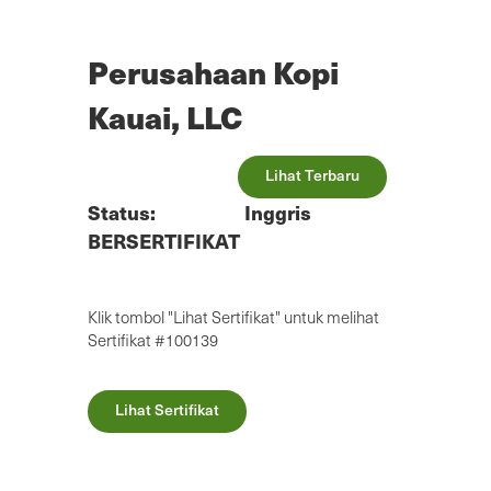
Lewatkan
ke
konten
Perusahaan Kopi
utama
Kauai, LLC
Lihat Terbaru
Status:
Inggris
BERSERTIFIKAT
Klik tombol "Lihat Sertifikat" untuk melihat
Sertifikat #100139
Lihat Sertifikat