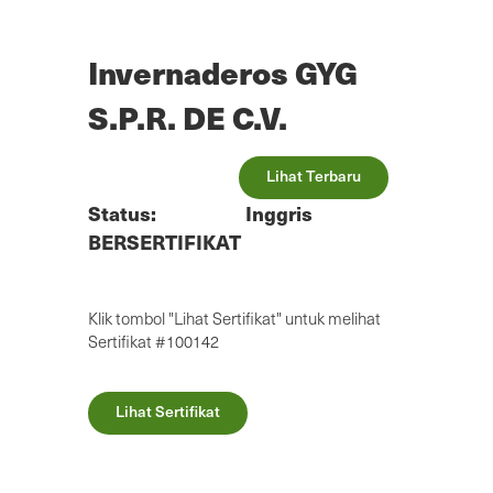
Lewatkan
ke
konten
Invernaderos GYG
utama
S.P.R. DE C.V.
Lihat Terbaru
Status:
Inggris
BERSERTIFIKAT
Klik tombol "Lihat Sertifikat" untuk melihat
Sertifikat #100142
Lihat Sertifikat