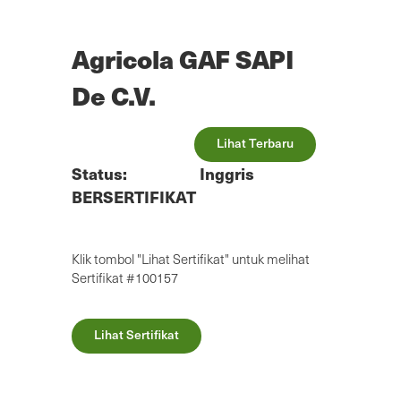
Lewatkan
ke
konten
Agricola GAF SAPI
utama
De C.V.
Lihat Terbaru
Status:
Inggris
BERSERTIFIKAT
Klik tombol "Lihat Sertifikat" untuk melihat
Sertifikat #100157
Lihat Sertifikat