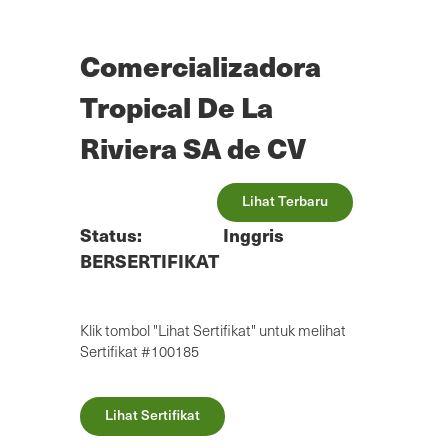
Lewatkan
ke
konten
Comercializadora
utama
Tropical De La
Riviera SA de CV
Lihat Terbaru
Status:
Inggris
BERSERTIFIKAT
Klik tombol "Lihat Sertifikat" untuk melihat
Sertifikat #100185
Lihat Sertifikat