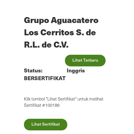
Lewatkan
ke
konten
Grupo Aguacatero
utama
Los Cerritos S. de
R.L. de C.V.
Lihat Terbaru
Status:
Inggris
BERSERTIFIKAT
Klik tombol "Lihat Sertifikat" untuk melihat
Sertifikat #100186
Lihat Sertifikat