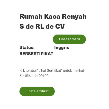
Lewatkan
ke
konten
Rumah Kaca Renyah
utama
S de RL de CV
Lihat Terbaru
Status:
Inggris
BERSERTIFIKAT
Klik tombol "Lihat Sertifikat" untuk melihat
Sertifikat #100199
Lihat Sertifikat