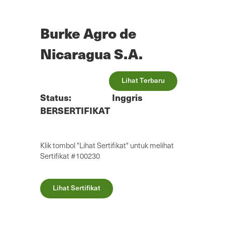
Lewatkan
ke
konten
Burke Agro de
utama
Nicaragua S.A.
Lihat Terbaru
Status:
Inggris
BERSERTIFIKAT
Klik tombol "Lihat Sertifikat" untuk melihat
Sertifikat #100230
Lihat Sertifikat