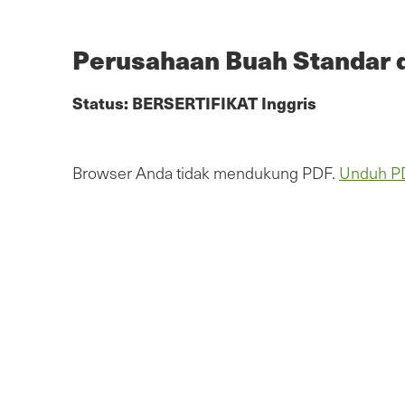
Lewatkan
ke
konten
Perusahaan Buah Standar d
utama
Status:
BERSERTIFIKAT
Inggris
Browser Anda tidak mendukung PDF.
Unduh P