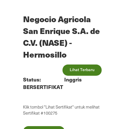
Lewatkan
ke
konten
Negocio Agricola
utama
San Enrique S.A. de
C.V. (NASE) -
Hermosillo
Lihat Terbaru
Status:
Inggris
BERSERTIFIKAT
Klik tombol "Lihat Sertifikat" untuk melihat
Sertifikat #100275