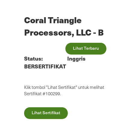
Lewatkan
ke
konten
Coral Triangle
utama
Processors, LLC - B
Lihat Terbaru
Status:
Inggris
BERSERTIFIKAT
Klik tombol "Lihat Sertifikat" untuk melihat
Sertifikat #100299.
Lihat Sertifikat