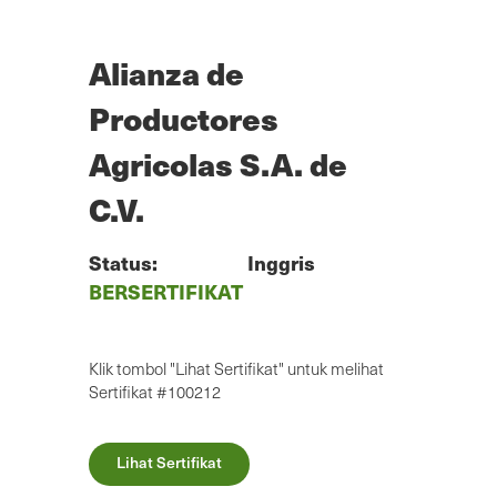
Lewatkan
ke
konten
Alianza de
utama
Productores
Agricolas S.A. de
C.V.
Status:
Inggris
BERSERTIFIKAT
Klik tombol "Lihat Sertifikat" untuk melihat
Sertifikat #100212
Lihat Sertifikat