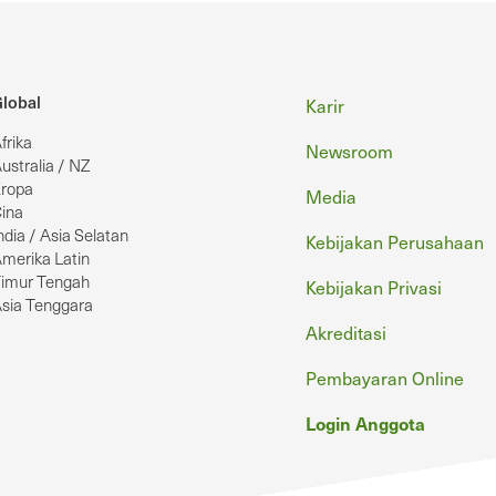
Footer
lobal
Karir
frika
Newsroom
ustralia / NZ
ropa
Media
ina
ndia / Asia Selatan
Kebijakan Perusahaan
merika Latin
imur Tengah
Kebijakan Privasi
sia Tenggara
Akreditasi
Pembayaran Online
Login Anggota