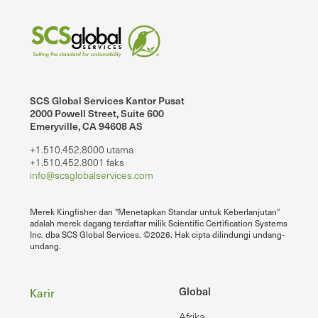
SCS Global Services Kantor Pusat
2000 Powell Street, Suite 600
Emeryville, CA 94608 AS
+1.510.452.8000 utama
+1.510.452.8001 faks
info@scsglobalservices.com
Merek Kingfisher dan "Menetapkan Standar untuk Keberlanjutan"
adalah merek dagang terdaftar milik Scientific Certification Systems
Inc. dba SCS Global Services. ©2026. Hak cipta dilindungi undang-
undang.
Footer
Global
Karir
Afrika