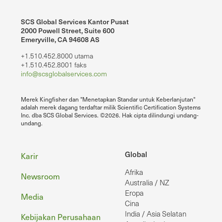
SCS Global Services Kantor Pusat
2000 Powell Street, Suite 600
Emeryville, CA 94608 AS
+1.510.452.8000 utama
+1.510.452.8001 faks
info@scsglobalservices.com
Merek Kingfisher dan "Menetapkan Standar untuk Keberlanjutan"
adalah merek dagang terdaftar milik Scientific Certification Systems
Inc. dba SCS Global Services. ©2026. Hak cipta dilindungi undang-
undang.
Footer
Global
Karir
Afrika
Newsroom
Australia / NZ
Eropa
Media
Cina
India / Asia Selatan
Kebijakan Perusahaan