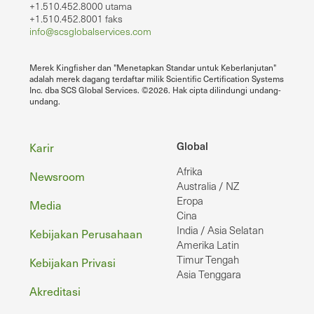
+1.510.452.8000 utama
+1.510.452.8001 faks
info@scsglobalservices.com
Merek Kingfisher dan "Menetapkan Standar untuk Keberlanjutan"
adalah merek dagang terdaftar milik Scientific Certification Systems
Inc. dba SCS Global Services. ©2026. Hak cipta dilindungi undang-
undang.
Footer
Global
Karir
Afrika
Newsroom
Australia / NZ
Eropa
Media
Cina
India / Asia Selatan
Kebijakan Perusahaan
Amerika Latin
Timur Tengah
Kebijakan Privasi
Asia Tenggara
Akreditasi