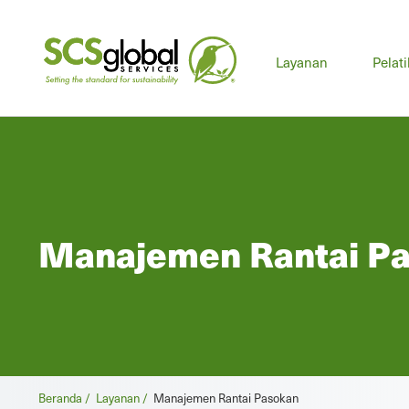
Men
Layanan
Pelat
uta
Manajemen Rantai P
Remah
Beranda /
Layanan /
Manajemen Rantai Pasokan