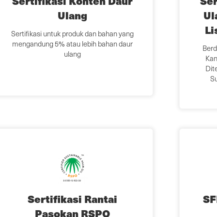
Sertifikasi Konten Daur
Ser
Ulang
Ul
Li
Sertifikasi untuk produk dan bahan yang
mengandung 5% atau lebih bahan daur
Berd
ulang
Kan
Dit
Su
Sertifikasi Rantai
SF
Pasokan RSPO