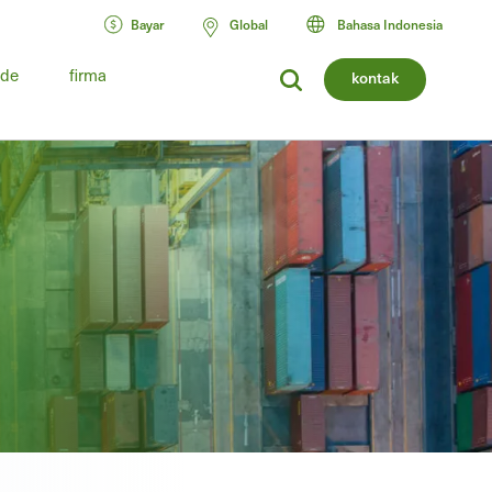
Bayar
Global
Bahasa Indonesia
ide
firma
kontak