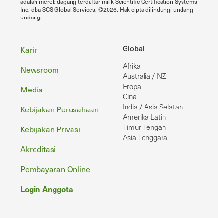
adalah merek dagang terdaftar milik Scientific Certification Systems
Inc. dba SCS Global Services. ©2026. Hak cipta dilindungi undang-
undang.
Footer
Global
Karir
Afrika
Newsroom
Australia / NZ
Eropa
Media
Cina
India / Asia Selatan
Kebijakan Perusahaan
Amerika Latin
Timur Tengah
Kebijakan Privasi
Asia Tenggara
Akreditasi
Pembayaran Online
Login Anggota