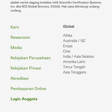
adalah merek dagang terdaftar milik Scientific Certification Systems
Inc. dba SCS Global Services. ©2026. Hak cipta dilindungi undang-
undang.
Footer
Global
Karir
Afrika
Newsroom
Australia / NZ
Eropa
Media
Cina
India / Asia Selatan
Kebijakan Perusahaan
Amerika Latin
Timur Tengah
Kebijakan Privasi
Asia Tenggara
Akreditasi
Pembayaran Online
Login Anggota