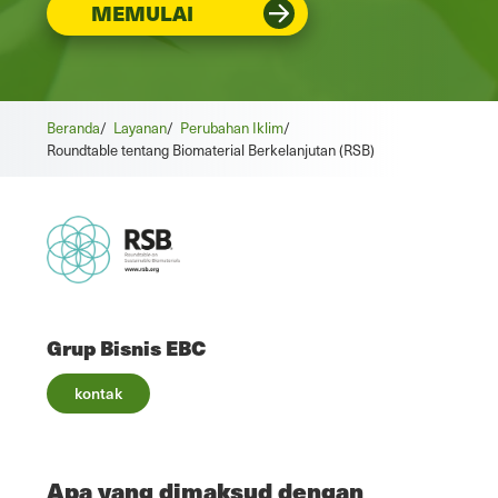
MEMULAI
Beranda
/
Layanan
/
Perubahan Iklim
/
Roundtable tentang Biomaterial Berkelanjutan (RSB)
Grup Bisnis EBC
kontak
Apa yang dimaksud dengan