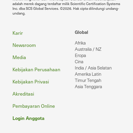
adalah merek dagang terdaftar milik Scientific Certification Systems
Inc. dba SCS Global Services. ©2026. Hak cipta dilindungi undang-
undang.
Footer
Global
Karir
Afrika
Newsroom
Australia / NZ
Eropa
Media
Cina
India / Asia Selatan
Kebijakan Perusahaan
Amerika Latin
Timur Tengah
Kebijakan Privasi
Asia Tenggara
Akreditasi
Pembayaran Online
Login Anggota