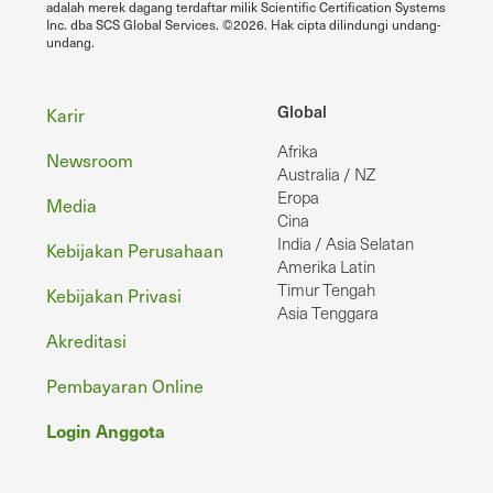
adalah merek dagang terdaftar milik Scientific Certification Systems
Inc. dba SCS Global Services. ©2026. Hak cipta dilindungi undang-
undang.
Footer
Global
Karir
Afrika
Newsroom
Australia / NZ
Eropa
Media
Cina
India / Asia Selatan
Kebijakan Perusahaan
Amerika Latin
Timur Tengah
Kebijakan Privasi
Asia Tenggara
Akreditasi
Pembayaran Online
Login Anggota