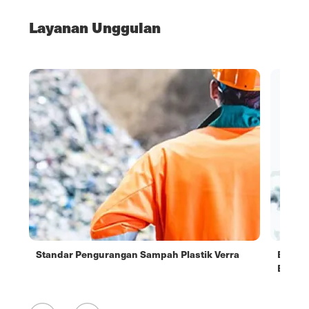
Layanan Unggulan
an
Standar Pengurangan Sampah Plastik Verra
Batu P
Berkel