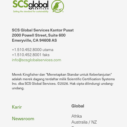
SCS Global Services Kantor Pusat
2000 Powell Street, Suite 600
Emeryville, CA 94608 AS
+1.510.452.8000 utama
+1.510.452.8001 faks
info@scsglobalservices.com
Merek Kingfisher dan "Menetapkan Standar untuk Keberlanjutan"
adalah merek dagang terdaftar milik Scientific Certification Systems
Inc. dba SCS Global Services. ©2026. Hak cipta dilindungi undang-
undang.
Footer
Global
Karir
Afrika
Newsroom
Australia / NZ