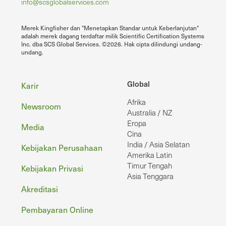
info@scsglobalservices.com
Merek Kingfisher dan "Menetapkan Standar untuk Keberlanjutan"
adalah merek dagang terdaftar milik Scientific Certification Systems
Inc. dba SCS Global Services. ©2026. Hak cipta dilindungi undang-
undang.
Footer
Global
Karir
Afrika
Newsroom
Australia / NZ
Eropa
Media
Cina
India / Asia Selatan
Kebijakan Perusahaan
Amerika Latin
Timur Tengah
Kebijakan Privasi
Asia Tenggara
Akreditasi
Pembayaran Online