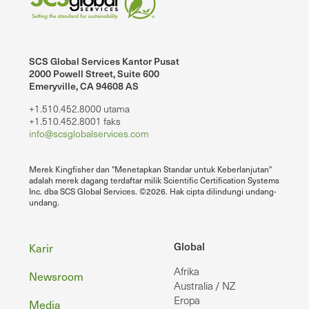
SCS Global Services Kantor Pusat
2000 Powell Street, Suite 600
Emeryville, CA 94608 AS
+1.510.452.8000 utama
+1.510.452.8001 faks
info@scsglobalservices.com
Merek Kingfisher dan "Menetapkan Standar untuk Keberlanjutan"
adalah merek dagang terdaftar milik Scientific Certification Systems
Inc. dba SCS Global Services. ©2026. Hak cipta dilindungi undang-
undang.
Footer
Global
Karir
Afrika
Newsroom
Australia / NZ
Eropa
Media