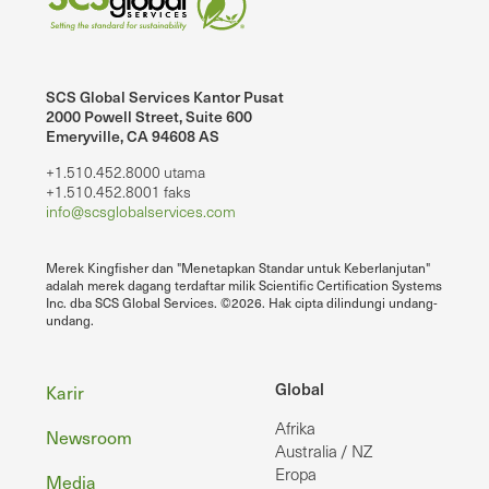
SCS Global Services Kantor Pusat
2000 Powell Street, Suite 600
Emeryville, CA 94608 AS
+1.510.452.8000 utama
+1.510.452.8001 faks
info@scsglobalservices.com
Merek Kingfisher dan "Menetapkan Standar untuk Keberlanjutan"
adalah merek dagang terdaftar milik Scientific Certification Systems
Inc. dba SCS Global Services. ©2026. Hak cipta dilindungi undang-
undang.
Footer
Global
Karir
Afrika
Newsroom
Australia / NZ
Eropa
Media