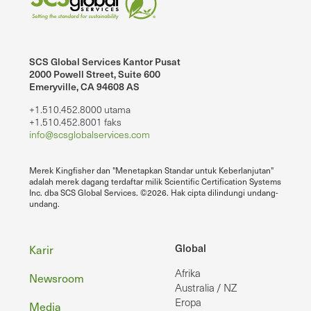
SCS Global Services Kantor Pusat
2000 Powell Street, Suite 600
Emeryville, CA 94608 AS
+1.510.452.8000 utama
+1.510.452.8001 faks
info@scsglobalservices.com
Merek Kingfisher dan "Menetapkan Standar untuk Keberlanjutan"
adalah merek dagang terdaftar milik Scientific Certification Systems
Inc. dba SCS Global Services. ©2026. Hak cipta dilindungi undang-
undang.
Footer
Global
Karir
Afrika
Newsroom
Australia / NZ
Eropa
Media