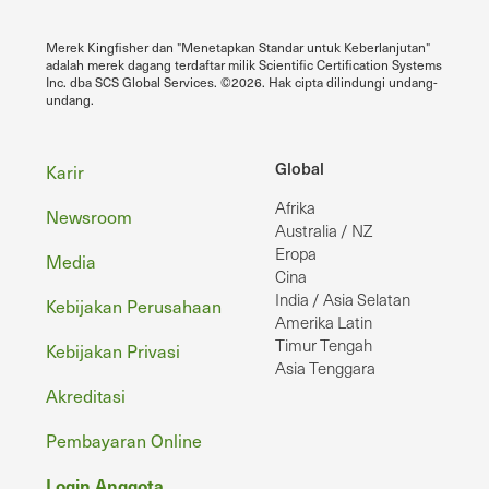
Merek Kingfisher dan "Menetapkan Standar untuk Keberlanjutan"
adalah merek dagang terdaftar milik Scientific Certification Systems
Inc. dba SCS Global Services. ©2026. Hak cipta dilindungi undang-
undang.
Footer
Global
Karir
Afrika
Newsroom
Australia / NZ
Eropa
Media
Cina
India / Asia Selatan
Kebijakan Perusahaan
Amerika Latin
Timur Tengah
Kebijakan Privasi
Asia Tenggara
Akreditasi
Pembayaran Online
Login Anggota