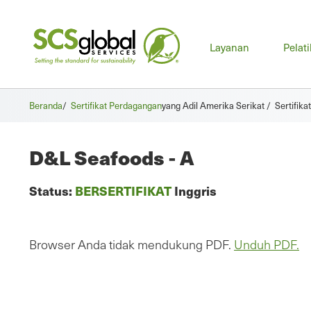
Men
Layanan
Pelat
uta
Beranda
/
Sertifikat Perdagangan
yang Adil Amerika Serikat /
Sertifik
D&L Seafoods - A
Status:
BERSERTIFIKAT
Inggris
Browser Anda tidak mendukung PDF.
Unduh PDF.