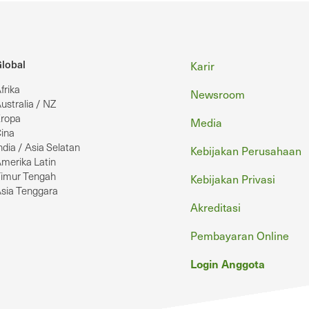
Footer
lobal
Karir
frika
Newsroom
ustralia / NZ
ropa
Media
ina
ndia / Asia Selatan
Kebijakan Perusahaan
merika Latin
imur Tengah
Kebijakan Privasi
sia Tenggara
Akreditasi
Pembayaran Online
Login Anggota