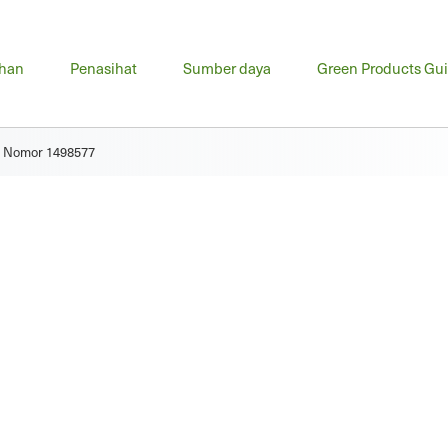
u
ihan
Penasihat
Sumber daya
Green Products Gu
ma
at Nomor 1498577