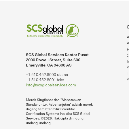
G
A
A
E
SCS Global Services Kantor Pusat
C
2000 Powell Street, Suite 600
I
Emeryville, CA 94608 AS
lobalServices di LinkedIn.
SCS Global Services di YouTube
A
T
+1.510.452.8000 utama
A
+1.510.452.8001 faks
info@scsglobalservices.com
Merek Kingfisher dan "Menetapkan
Standar untuk Keberlanjutan" adalah merek
dagang terdaftar milik Scientific
Certification Systems Inc. dba SCS Global
Services. ©2026. Hak cipta dilindungi
undang-undang.