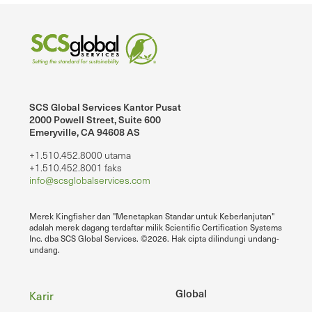
SCS Global Services Kantor Pusat
2000 Powell Street, Suite 600
Emeryville, CA 94608 AS
+1.510.452.8000 utama
+1.510.452.8001 faks
info@scsglobalservices.com
Merek Kingfisher dan "Menetapkan Standar untuk Keberlanjutan"
adalah merek dagang terdaftar milik Scientific Certification Systems
Inc. dba SCS Global Services. ©2026. Hak cipta dilindungi undang-
undang.
Footer
Global
Karir