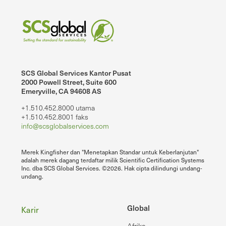
SCS Global Services Kantor Pusat
2000 Powell Street, Suite 600
Emeryville, CA 94608 AS
+1.510.452.8000 utama
+1.510.452.8001 faks
info@scsglobalservices.com
Merek Kingfisher dan "Menetapkan Standar untuk Keberlanjutan"
adalah merek dagang terdaftar milik Scientific Certification Systems
Inc. dba SCS Global Services. ©2026. Hak cipta dilindungi undang-
undang.
Footer
Global
Karir
Afrika