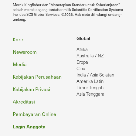
Merek Kingfisher dan "Menetapkan Standar untuk Keberlanjutan"
adalah merek dagang terdaftar milik Scientific Certification Systems
Inc. dba SCS Global Services. ©2026. Hak cipta dilindungi undang-
undang.
Footer
Global
Karir
Afrika
Newsroom
Australia / NZ
Eropa
Media
Cina
India / Asia Selatan
Kebijakan Perusahaan
Amerika Latin
Timur Tengah
Kebijakan Privasi
Asia Tenggara
Akreditasi
Pembayaran Online
Login Anggota