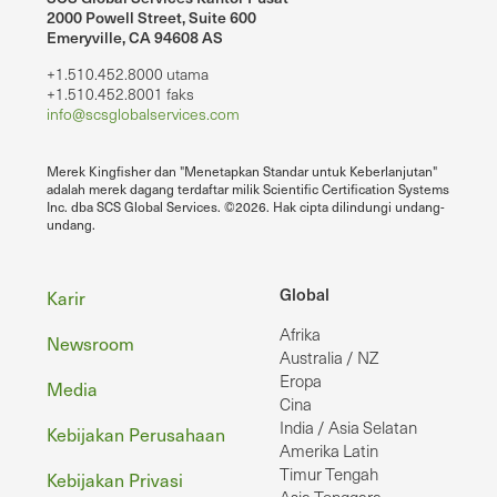
2000 Powell Street, Suite 600
Emeryville, CA 94608 AS
+1.510.452.8000 utama
+1.510.452.8001 faks
info@scsglobalservices.com
Merek Kingfisher dan "Menetapkan Standar untuk Keberlanjutan"
adalah merek dagang terdaftar milik Scientific Certification Systems
Inc. dba SCS Global Services. ©2026. Hak cipta dilindungi undang-
undang.
Footer
Global
Karir
Afrika
Newsroom
Australia / NZ
Eropa
Media
Cina
India / Asia Selatan
Kebijakan Perusahaan
Amerika Latin
Timur Tengah
Kebijakan Privasi
Asia Tenggara