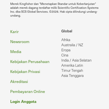
Merek Kingfisher dan "Menetapkan Standar untuk Keberlanjutan"
adalah merek dagang terdaftar milik Scientific Certification Systems
Inc. dba SCS Global Services. ©2026. Hak cipta dilindungi undang-
undang.
Footer
Global
Karir
Afrika
Newsroom
Australia / NZ
Eropa
Media
Cina
India / Asia Selatan
Kebijakan Perusahaan
Amerika Latin
Timur Tengah
Kebijakan Privasi
Asia Tenggara
Akreditasi
Pembayaran Online
Login Anggota