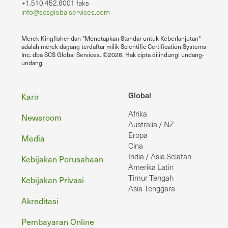
+1.510.452.8001 faks
info@scsglobalservices.com
Merek Kingfisher dan "Menetapkan Standar untuk Keberlanjutan"
adalah merek dagang terdaftar milik Scientific Certification Systems
Inc. dba SCS Global Services. ©2026. Hak cipta dilindungi undang-
undang.
Footer
Global
Karir
Afrika
Newsroom
Australia / NZ
Eropa
Media
Cina
India / Asia Selatan
Kebijakan Perusahaan
Amerika Latin
Timur Tengah
Kebijakan Privasi
Asia Tenggara
Akreditasi
Pembayaran Online