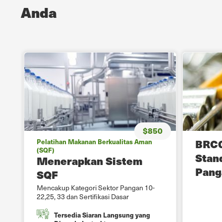
Anda
$850
BRCG
Pelatihan Makanan Berkualitas Aman
(SQF)
Stan
Menerapkan Sistem
Pang
SQF
Mencakup Kategori Sektor Pangan 10-
22,25, 33 dan Sertifikasi Dasar
0
Tersedia Siaran Langsung yang