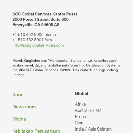
SCS Global Services Kantor Pusat
2000 Powell Street, Suite 600
Emeryville, CA 94608 AS
+1.510.452.8000 utama
+1.510.452.8001 faks
info@scsglobalservices.com
Merek Kingfisher dan "Menetapkan Standar untuk Keberlanjutan"
adalah merek dagang terdaftar milik Scientific Certification Systems
Inc. dba SCS Global Services. ©2026. Hak cipta dilindungi undang-
undang.
Footer
Global
Karir
Afrika
Newsroom
Australia / NZ
Eropa
Media
Cina
India / Asia Selatan
Kebijakan Perusahaan