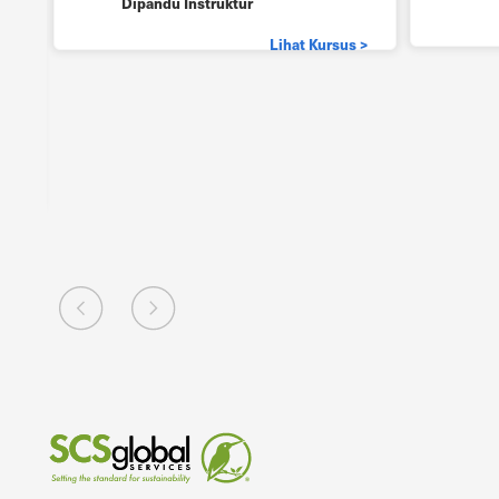
Dipandu Instruktur
Lihat Kursus >
 >