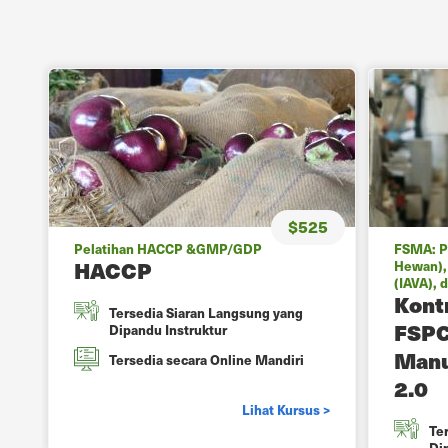
$525
Pelatihan HACCP &GMP/GDP
FSMA: P
HACCP
Hewan),
(IAVA), 
Kont
Tersedia Siaran Langsung yang
FSPC
Dipandu Instruktur
Manu
Tersedia secara Online Mandiri
2.0
Lihat Kursus >
Te
Di