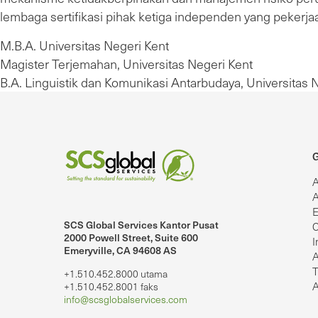
lembaga sertifikasi pihak ketiga independen yang peke
M.B.A. Universitas Negeri Kent
Magister Terjemahan, Universitas Negeri Kent
B.A. Linguistik dan Komunikasi Antarbudaya, Universitas N
G
A
A
E
SCS Global Services Kantor Pusat
C
2000 Powell Street, Suite 600
I
Emeryville, CA 94608 AS
lobalServices di LinkedIn.
SCS Global Services di YouTube
A
T
+1.510.452.8000 utama
A
+1.510.452.8001 faks
info@scsglobalservices.com