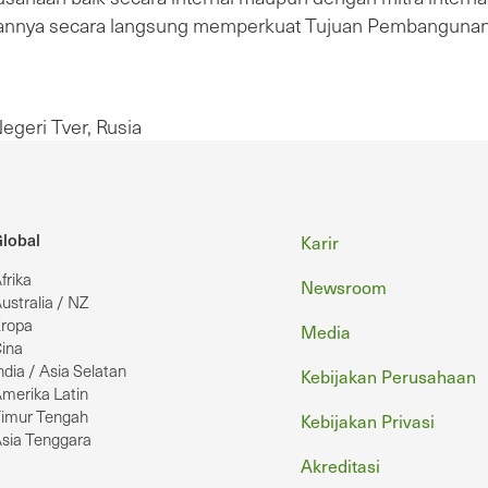
rjaannya secara langsung memperkuat Tujuan Pembangunan
egeri Tver, Rusia
Footer
lobal
Karir
frika
Newsroom
ustralia / NZ
ropa
Media
ina
ndia / Asia Selatan
Kebijakan Perusahaan
merika Latin
imur Tengah
Kebijakan Privasi
sia Tenggara
Akreditasi