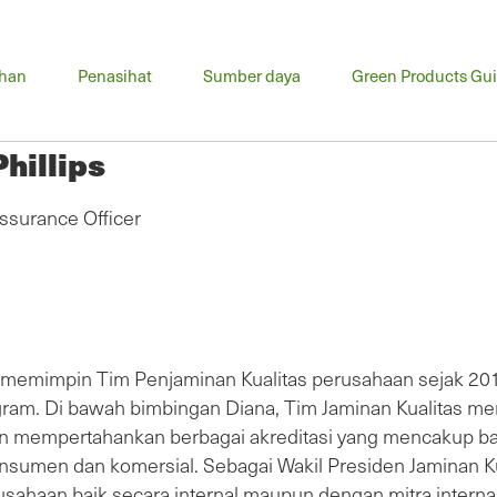
u
ihan
Penasihat
Sumber daya
Green Products Gu
ma
hillips
ssurance Officer
 memimpin Tim Penjaminan Kualitas perusahaan sejak 2
ram. Di bawah bimbingan Diana, Tim Jaminan Kualitas m
dan mempertahankan berbagai akreditasi yang mencakup ban
nsumen dan komersial. Sebagai Wakil Presiden Jaminan K
haan baik secara internal maupun dengan mitra internasi