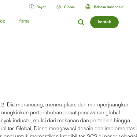
Bayar
Global
Bahasa Indonesia
ide
firma
kontak
012. Dia merancang, menerapkan, dan memperjuangkan
emungkinkan pertumbuhan pesat penawaran global
yak industri, mulai dari makanan dan pertanian hingga
ualitas Global, Diana mengawasi desain dan implementasi
onal untuk memastikan kredibilitas SCS di pasar sebagai